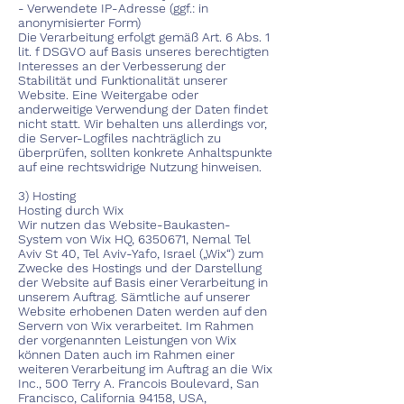
- Verwendete IP-Adresse (ggf.: in
anonymisierter Form)
Die Verarbeitung erfolgt gemäß Art. 6 Abs. 1
lit. f DSGVO auf Basis unseres berechtigten
Interesses an der Verbesserung der
Stabilität und Funktionalität unserer
Website. Eine Weitergabe oder
anderweitige Verwendung der Daten findet
nicht statt. Wir behalten uns allerdings vor,
die Server-Logfiles nachträglich zu
überprüfen, sollten konkrete Anhaltspunkte
auf eine rechtswidrige Nutzung hinweisen.
3) Hosting
Hosting durch Wix
Wir nutzen das Website-Baukasten-
System von Wix HQ,
6350671
, Nemal Tel
Aviv St 40, Tel Aviv-Yafo, Israel („Wix“) zum
Zwecke des Hostings und der Darstellung
der Website auf Basis einer Verarbeitung in
unserem Auftrag. Sämtliche auf unserer
Website erhobenen Daten werden auf den
Servern von Wix verarbeitet. Im Rahmen
der vorgenannten Leistungen von Wix
können Daten auch im Rahmen einer
weiteren Verarbeitung im Auftrag an die Wix
Inc., 500 Terry A. Francois Boulevard, San
Francisco, California 94158, USA,